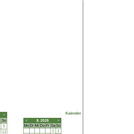
Neuste Forumposts
Kalender
>
a
So
<
8. 2026
>
Mo
Di
Mi
Do
Fr
Sa
So
5
1
2
12