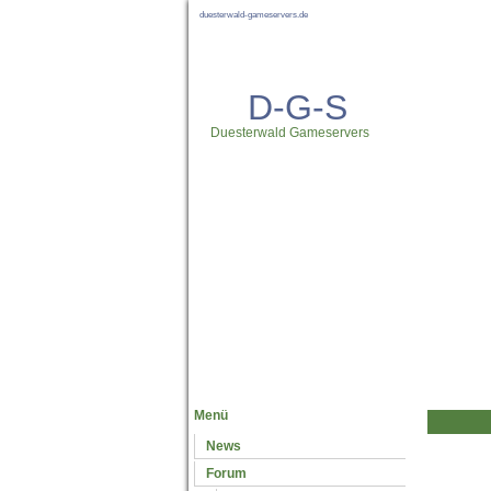
duesterwald-gameservers.de
D-G-S
Duesterwald Gameservers
Neuste News
Menü
News
Forum