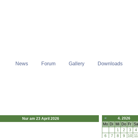
News
Forum
Gallery
Downloads
<
4. 2026
Nur am 23 April 2026
Mo
Di
Mi
Do
Fr
S
1
2
3
4
6
7
8
9
10
11