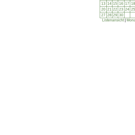
13
14
15
16
17
1
20
21
22
23
24
2
27
28
29
30
Listenansicht
|
Mona