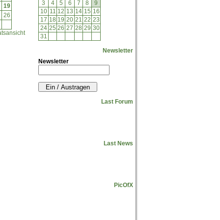
3
4
5
6
7
8
9
8
19
10
11
12
13
14
15
16
5
26
17
18
19
20
21
22
23
24
25
26
27
28
29
30
tsansicht
31
Newsletter
Newsletter
Last Forum
Last News
PicOfX