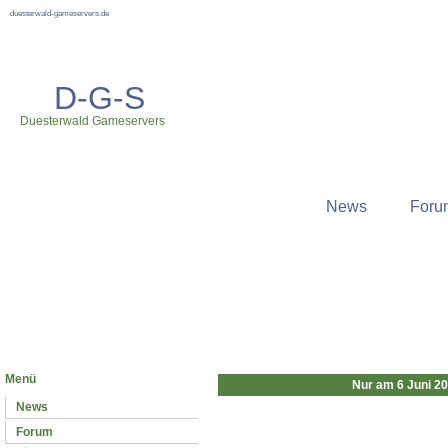
duesterwald-gameservers.de
D-G-S
Duesterwald Gameservers
News
Foru
Neuste News
Menü
Nur am 6 Juni 2
News
Forum