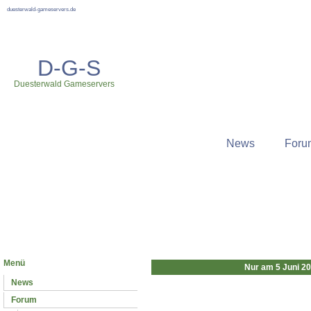
duesterwald-gameservers.de
D-G-S
Duesterwald Gameservers
News
Foru
Neuste News
Menü
Nur am 5 Juni 2
News
Forum