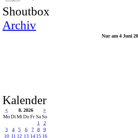
Shoutbox
Archiv
Nur am 4 Juni 2
Kalender
<
8. 2026
>
Mo
Di
Mi
Do
Fr
Sa
So
1
2
3
4
5
6
7
8
9
10
11
12
13
14
15
16