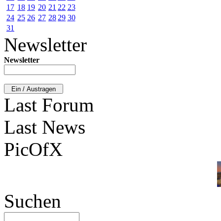
17
18
19
20
21
22
23
24
25
26
27
28
29
30
31
Newsletter
Newsletter
Last Forum
Last News
PicOfX
Suchen