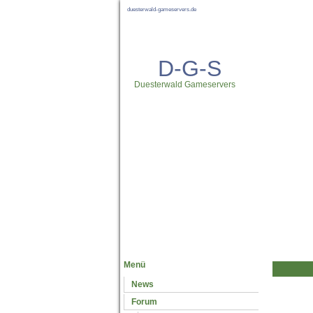
duesterwald-gameservers.de
D-G-S
Duesterwald Gameservers
Neuste News
Menü
News
Forum