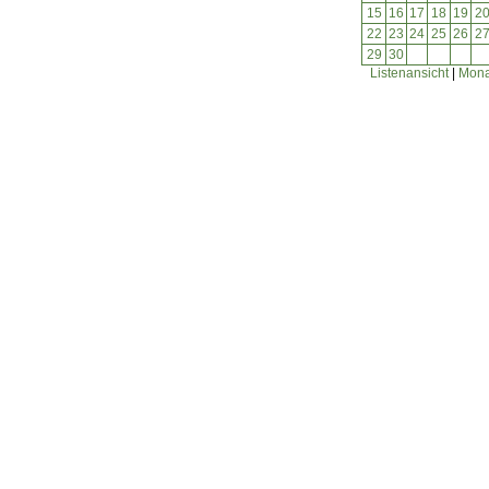
15
16
17
18
19
2
22
23
24
25
26
2
29
30
Listenansicht
|
Mona