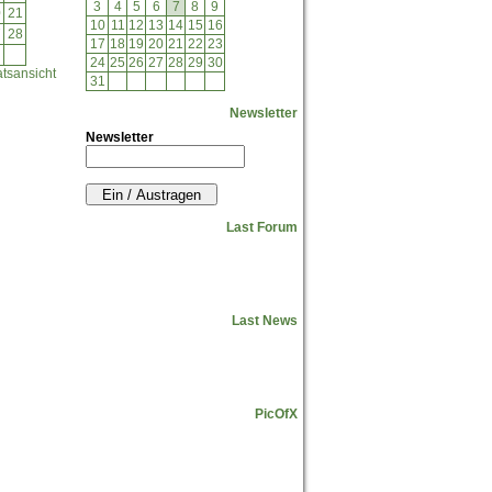
3
4
5
6
7
8
9
0
21
10
11
12
13
14
15
16
7
28
17
18
19
20
21
22
23
24
25
26
27
28
29
30
tsansicht
31
Newsletter
Newsletter
Last Forum
Last News
PicOfX