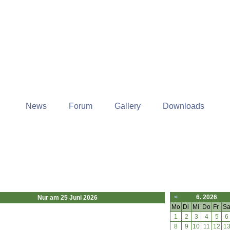
News
Forum
Gallery
Downloads
<
6. 2026
Nur am 25 Juni 2026
Mo
Di
Mi
Do
Fr
S
1
2
3
4
5
6
8
9
10
11
12
1