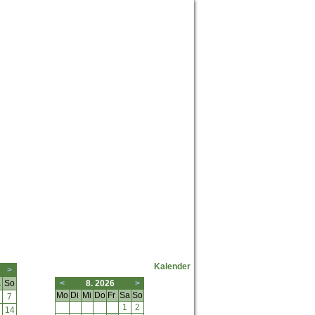
Neuste Forumposts
Kalender
>
a
So
<
8. 2026
>
Mo
Di
Mi
Do
Fr
Sa
So
7
1
2
3
14