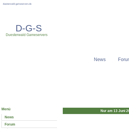
duesterwald-gameservers.de
D-G-S
Duesterwald Gameservers
News
Foru
Neuste News
Menü
Nur am 13 Juni 2
News
Forum