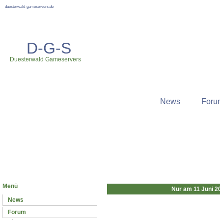
duesterwald-gameservers.de
D-G-S
Duesterwald Gameservers
News
Foru
Neuste News
Menü
Nur am 11 Juni 2
News
Forum