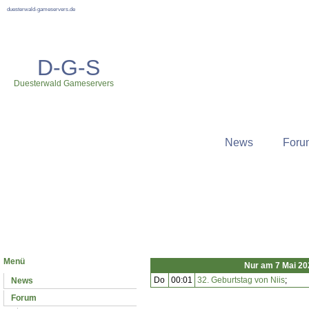
duesterwald-gameservers.de
D-G-S
Duesterwald Gameservers
News
Foru
Neuste News
Menü
Nur am 7 Mai 2
Do
00:01
32. Geburtstag von Niis
;
News
Forum